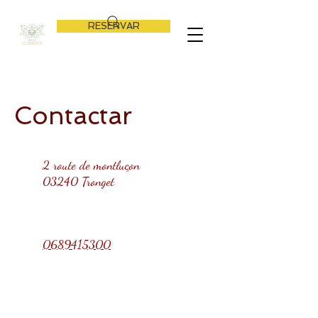
RESERVAR
Contactar
2 route de montluçon
03240 Tronget
0689415300