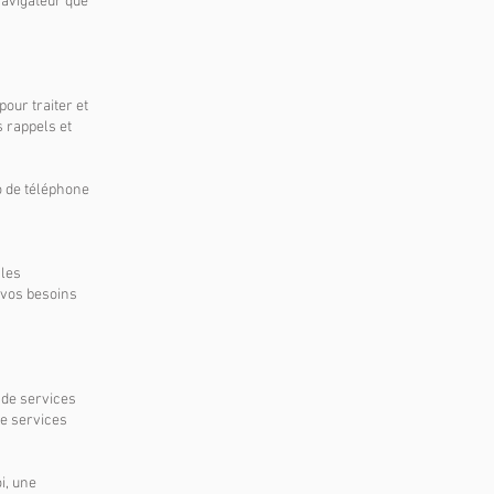
 navigateur que
our traiter et
 rappels et
o de téléphone
 les
 vos besoins
 de services
de services
i, une