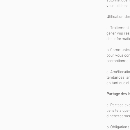
automatiquemen
vous utilisez,
Utilisation de
a. Traitement
gérer vos rés
des informatio
b. Communicat
pour vous con
promotionnell
c. Améliorati
tendances, am
en tant que cl
Partage des i
a. Partage av
tiers tels qu
d'hébergement,
b. Obligations