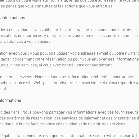
t lors de votre visite sur notre site, telles que votre adresse IP, le type de
 les pages que vous consultez et les actions que vous effectuez.
s informations
 des réservations : Nous utilisons les informations que vous nous fournissez p
ervations de chambres, y compris pour vous envoyer des confirmations, des
ns relatives à votre séjour.
ion avec vous : Nous pouvons utiliser votre adresse e-mail ou votre numér
tacter concernant votre réservation ou pour vous envoyer des informations
es sur nos services, si vous avez donné votre consentement.
on de nos services : Nous utilisons les informations collectées pour analyser
éliorer notre site Web, personnaliser votre expérience et mieux répondre à
ient.
nformations
ec des tiers : Nous pouvons partager vos informations avec des fournisseurs
e des systèmes de réservation, des services de paiement et des prestataires 
 dans le but de faciliter votre réservation et de fournir nos services.
 légales : Nous pouvons divulguer vos informations si cela est requis par la lo