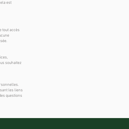
ela est
e tout accès
aucune
isée.
ices,
vous souhaitez
ersonnelles.
ant les liens
 des questions