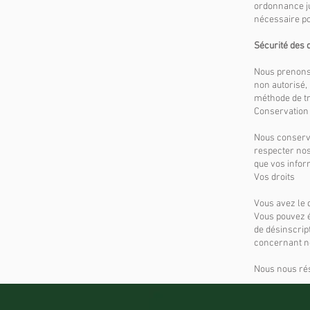
ordonnance ju
nécessaire po
Sécurité des
Nous prenons 
non autorisé, 
méthode de tr
Conservation
Nous conservo
respecter nos 
que vos infor
Vos droits
Vous avez le 
Vous pouvez é
de désinscrip
concernant not
Nous nous rése