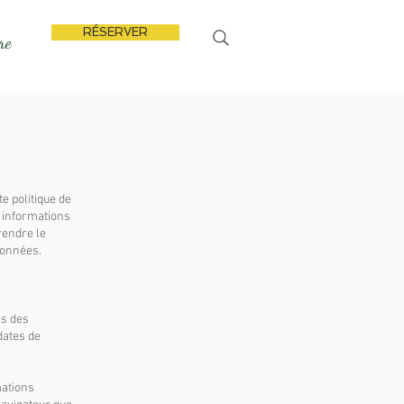
RÉSERVER
re
e politique de
s informations
rendre le
données.
ns des
dates de
mations