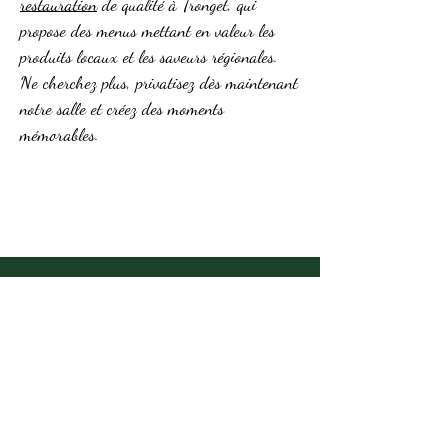
restauration
de qualité à Tronget, qui
propose des menus mettant en valeur les
produits locaux et les saveurs régionales.
Ne cherchez plus, privatisez dès maintenant
notre salle et créez des moments
mémorables.
Demande de privatisation
2 route de Montluço,n
03240 TRONGET
0689415300
contact@hotelsducommerce.com